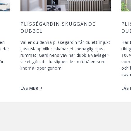
PLISSÉGARDIN SKUGGANDE
PL
DUBBEL
DU
 en
Väljer du denna plisségardin får du ett mjukt
Här 
yddar
ljusinsläpp vilket skapar ett behagligt ljus i
rikt
rummet. Gardinens väv har dubbla vävlager
100% 
ör
vilket gör att du slipper de små hålen som
som 
linorna löper genom.
och 
sov
LÄS MER
LÄS