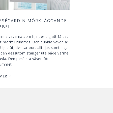
ISSÉGARDIN MÖRKLÄGGANDE
BBEL
finns vävarna som hjälper dig att få det
igt mörkt i rummet. Den dubbla väven är
ljustät, dvs tar bort allt ljus samtidigt
den dessutom stänger ute både värme
kyla. Den perfekta väven för
rummet.
 MER