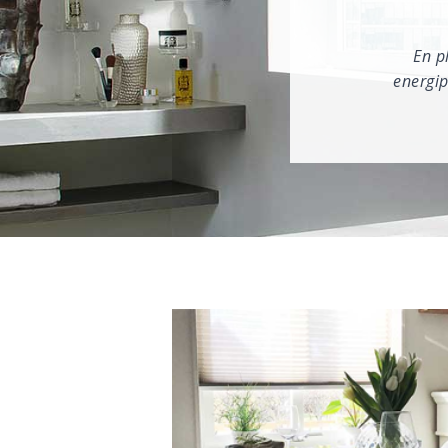
En p
energip