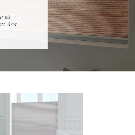
r ett
tt, året