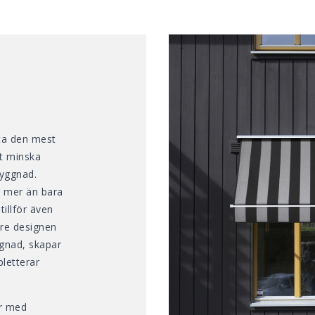
ta den mest
tt minska
byggnad.
 mer än bara
tillför även
ttre designen
gnad, skapar
pletterar
är med