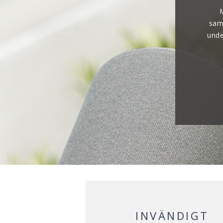
sam
unde
INVÄNDIGT