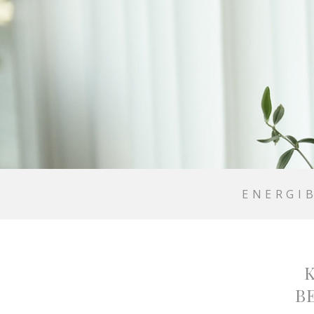
ENERGI
B