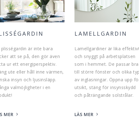
LISSÉGARDIN
LAMELLGARDIN
 plisségardin är inte bara
Lamellgardiner är lika effektiv
cker att se på, den gör även
och snyggt på arbetsplatsen
tta ur ett energiperspektiv.
som i hemmet. De passar bra
äng ute eller håll inne värmen,
till större fönster och olika ty
nska insyn och ljusinsläpp.
av inglasningar. Öppna upp fö
nga valmöjligheter i en
utsikt, stäng för insynsskydd
odukt!
och påträngande solstrålar.
S MER
LÄS MER