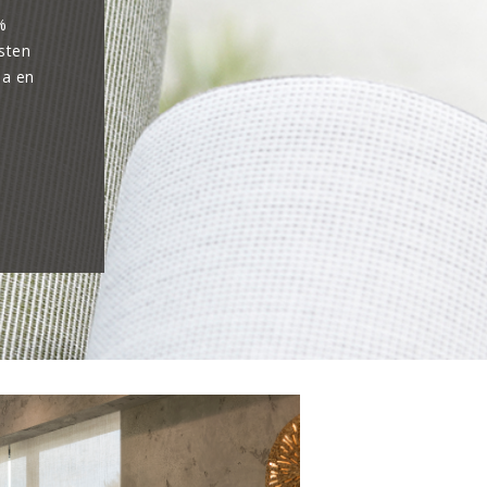
%
sten
pa en