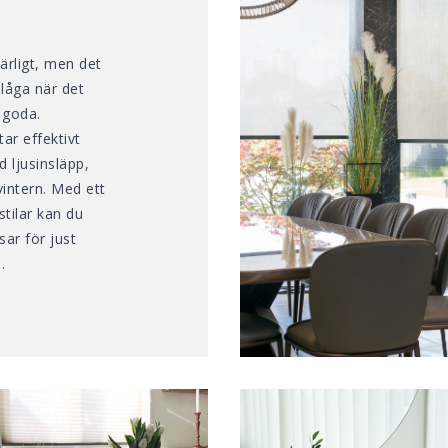
ärligt, men det
plåga när det
t goda.
ar effektivt
 ljusinsläpp,
vintern. Med ett
stilar kan du
ar för just
.