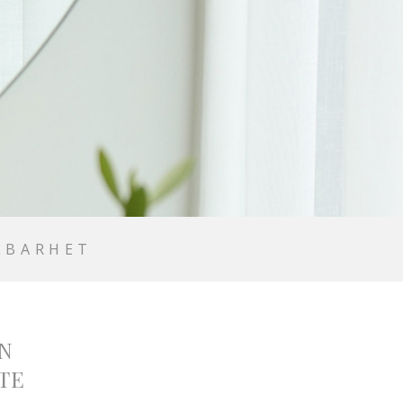
LBARHET
N
TE