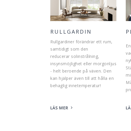
RULLGARDIN
P
Rullgardiner förändrar ett rum,
En
samtidigt som den
va
reducerar solinstrålning,
ny
insynsmöjlighet eller morgonljus
St
- helt beroende på väven. Den
mi
kan hjälper även till att hålla en
Må
behaglig innetemperatur!
pr
LÄS MER
LÄ